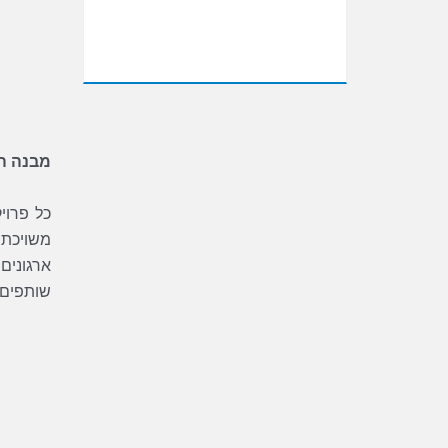
מבנה הפ
כל פרוי
משויכת ל
שותפים ב