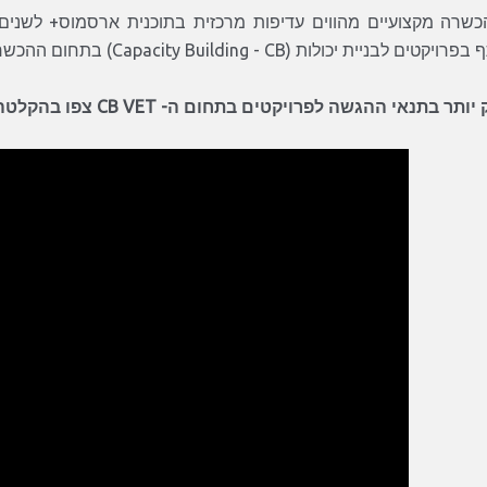
ת יכולות (Capacity Building - CB) בתחום ההכשרה הכשרה מקצועית וטכנולוגית (VET).
אי ההגשה לפרויקטים בתחום ה- CB VET צפו בהקלטה מיום המידע שלנו בנושא (נובמבר 2025) :