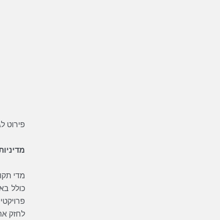
פירוט ל
מדיניות אזורית - (untries
מדי תקו
פרויקטי
לחזק את