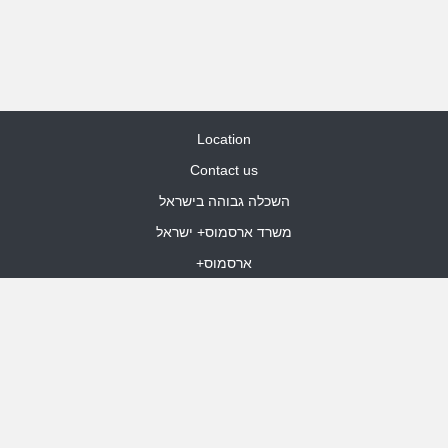
Location
Contact us
השכלה גבוהה בישראל
משרד ארסמוס+ ישראל
ארסמוס+
Site Map
dooble web design
Funded by the European Union. Views and opinions expressed are
however those of the author(s) only and do not necessarily reflect those
of the European Union or the European Education and Culture Executive