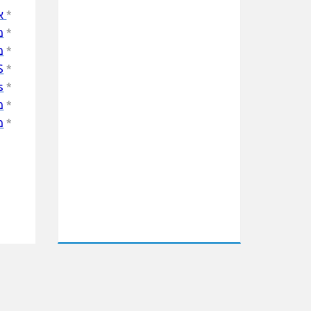
*
אי
*
מ
*
מ
*
CTS
*
ons
*
מ
*
מי