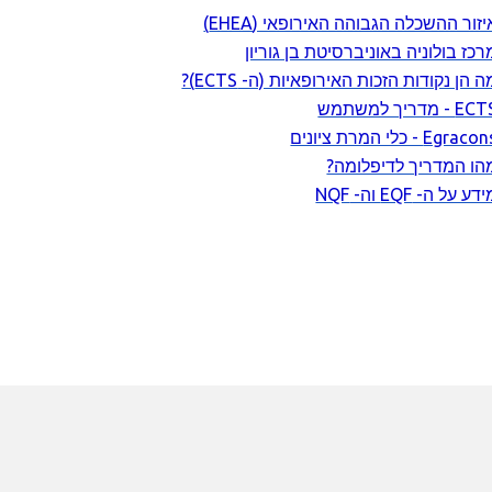
זור ההשכלה הגבוהה האירופאי (EHEA)
רכז בולוניה באוניברסיטת בן גוריון
ה הן נקודות הזכות האירופאיות (ה- ECTS)?
E - מדריך למשתמש
Egrac - כלי המרת ציונים
הו המדריך לדיפלומה?
דע על ה- EQF וה- NQF