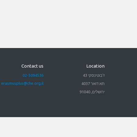
Contact us
Location
ז'בוטינסקי 43
02-5094536
erasmusplus@che.org.il
תא דואר 4037
ירושלים, 91040