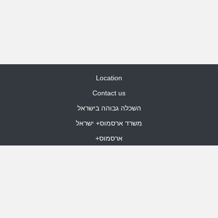
Location
Contact us
השכלה גבוהה בישראל
משרד ארסמוס+ ישראל
ארסמוס+
Site Map
dooble web design
Funded by the European Union. Views and opinions expressed are