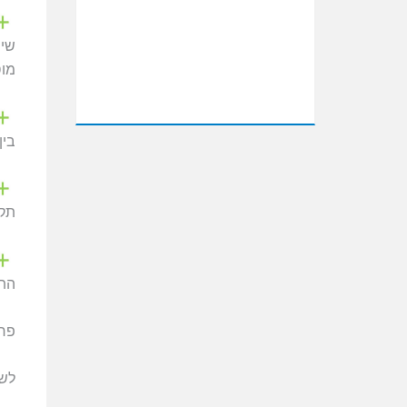
שית
מוס
בין 2-3 שנים. יש לבחור את משך הפרויקט בזמן הגשת ההצעה בהתאם למטרות הפרויקט וסוג ה
תקצ
התע
פרט
לשא