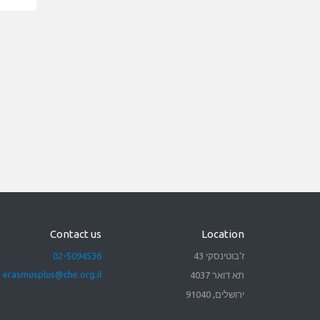
Contact us
Location
ז'בוטינסקי 43
02-5094536
erasmusplus@che.org.il
תא דואר 4037
ירושלים, 91040