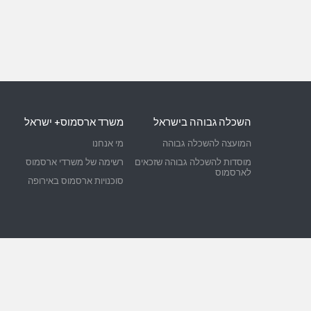
השכלה גבוהה בישראל
משרד ארסמוס+ ישראל
המועצה להשכלה גבוהה
מי אנחנו
מוסדות להשכלה גבוהה שזכאים
רשימה של משרדי ארסמוס
לארסמוס
סוכנויות ארסמוס באירופה
pressed are however those of the author(s) only and do not necessarily
ecutive Agency (EACEA). Neither the European Union nor EACEA can be h