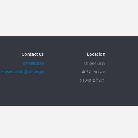
Contact us
Location
ז'בוטינסקי 43
02-5094536
erasmusplus@che.org.il
תא דואר 4037
ירושלים, 91040
 reflect those of the European Union or the European
eld responsible for them.