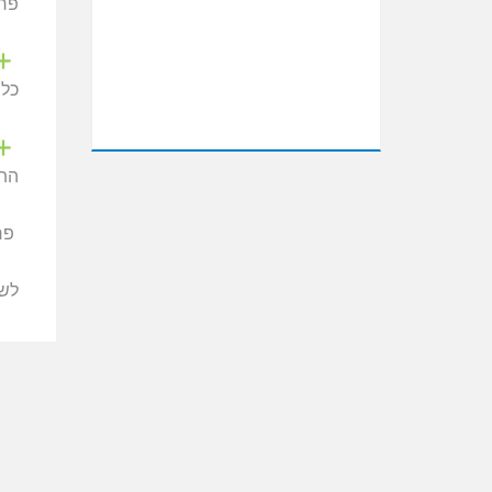
פרוי
כל פ
התע
פרט
לשא