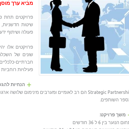
מביא ערך מוסף
פרויקטים תחת פע
שיטות חדשניות, כ
פעולה ושיתוף ידע 
פרויקטים אלו יה
שונים של השכלה 
חברתיים-כלכליי
פעילויות רוחביות
הנחיות להגש
Strategic Partnerships הם רב לאומיים ומערבים מינימום 
פר השותפים.
משך פרויקט:
 הנוער בין 6 ל 36 חודשים