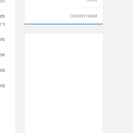
ion
מט
CORINTHIAM
ציב
מש
אתר
מר
מש