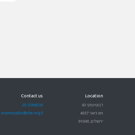
Contact us
Location
ז'בוטינסקי 43
02-5094536
erasmusplus@che.org.il
תא דואר 4037
ירושלים, 91040