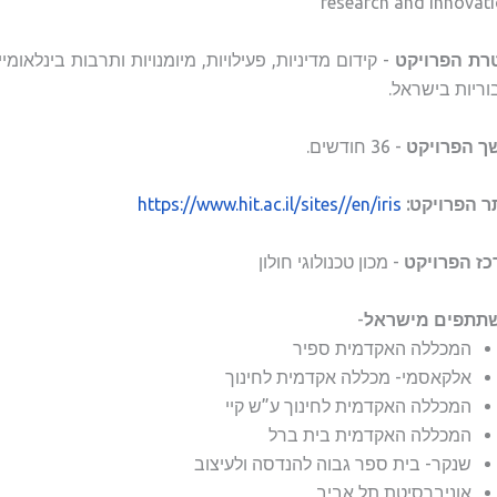
research and innovat
רת הפרויקט
- קידום מדיניות, פעילויות, מיומנויות ותרבות בינלאומ
וריות בישראל.
ך הפרויקט
- 36 חודשים.
 הפרויקט:
https://www.hit.ac.il/sites//en/iris
כז הפרויקט
- מכון טכנולוגי חולון
תתפים מישראל
-
המכללה האקדמית ספיר
אלקאסמי- מכללה אקדמית לחינוך
המכללה האקדמית לחינוך ע”ש קיי
המכללה האקדמית בית ברל
שנקר- בית ספר גבוה להנדסה ולעיצוב
אוניברסיטת תל אביב