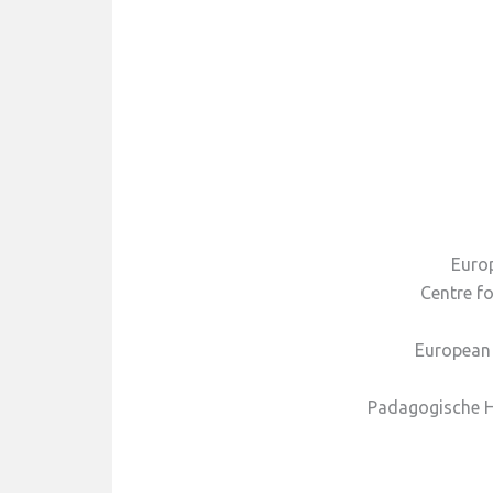
Europ
Centre f
European 
Padagogische H